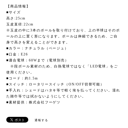
【商品情報】
■サイズ
高さ:25cm
玉皮直径:22cm
※玉皮の中に3本のポールを取り付けており、上の半球はそのポ
ールの上に置く形になります。ポールは伸縮できるため、ご自
身で高さを変えることができます。
■カラー：ナチュラル（ベージュ）
■口金：E26
■適合電球：60Wまで（電球別売）
※段ボール素材のため、白熱電球ではなく「LED電球」をご
使用ください。
■コード：約1.5m
■スイッチ：ロータリースイッチ（ON/OFF切替可能）
■手入れ：シェードはハタキ等で軽く埃を払ってください。濡れ
た雑巾等では拭かないようにしてください。
■素材提供：株式会社フーゲツ
通報する