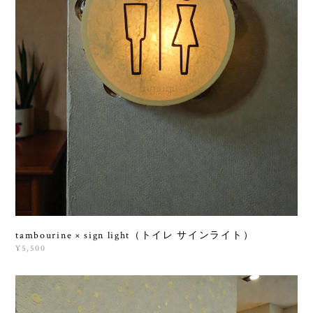
tambourine × sign light（トイレ サインライト）
¥5,500