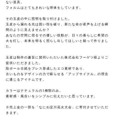
ない道具。
フォルムはとてもきれいな球体をしています。
その玉皮の中に照明を取り付けました。
玉皮から漏れる光は固い殻を破り、新たな命が産声を上げる瞬
間のように見えませんか？
あなたの空間に宿るその優しい鼓動が、日々の暮らしに希望の
火を灯し、未来を明るく照らし出してほしいと願って作りまし
た。
玉皮は制作の趣旨に賛同いただいた株式会社フーゲツ様よりご
提供いただきました。
段ボール古紙をプレス形成したエコ素材であり、
古いものをデザインの力で蘇らせる「アップサイクル」の理念
に通じるアイテムです。
カラーはナチュラルの1種類のみ。
素材感・風合いをシンプルに伝えたいと思っています。
※売上金の一部を「なにわ淀川花火大会」に寄付させていただ
きます。