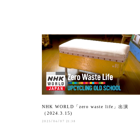
NHK WORLD「zero waste life」出演
（2024.3.15)
2025/06/07 21:38