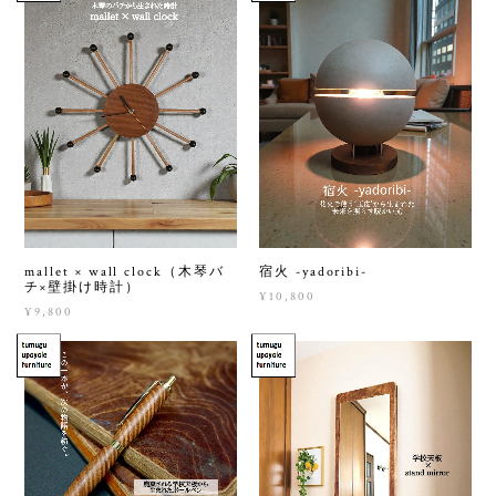
mallet × wall clock（木琴バ
宿火 -yadoribi-
チ×壁掛け時計）
¥10,800
¥9,800