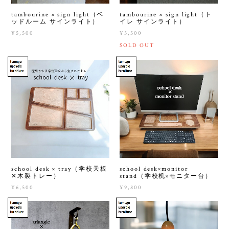
tambourine × sign light（ベ
tambourine × sign light（ト
ッドルーム サインライト）
イレ サインライト）
¥5,500
¥5,500
SOLD OUT
school desk × tray（学校天板
school desk×monitor
✕木製トレー）
stand（学校机×モニター台）
¥6,500
¥9,800