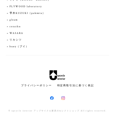
PLYWOOD laboratory
雫木KUZUKI（palemta）
gleam
cozaiku
WASARA
リカシツ
buøy（ブイ）
プライバシーポリシー
特定商取引法に基づく表記
© upcycle interior アップサイクル家具のセレクトショップ All rights reserved.