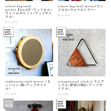
school bag×wall
school bag×wall mirror(ラン
pocket【black】(ランドセル×
ドセル×ウォールミラー)
ウォールポケット×アップサイ
¥12,800
クル)
¥12,800
tambourine×wall mirror（タ
triangle×wall clock(トライア
ンバリン×鏡×アップサイク
ングル×壁掛け時計×アップサ
ル）
イクル)
¥6,500
¥6,500