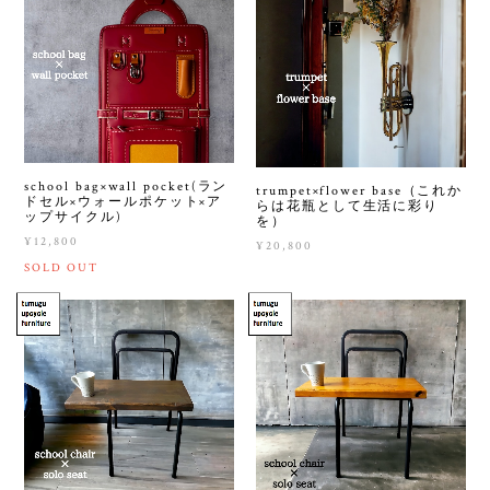
school bag×wall pocket(ラン
trumpet×flower base（これか
ドセル×ウォールポケット×ア
らは花瓶として生活に彩り
ップサイクル)
を）
¥12,800
¥20,800
SOLD OUT