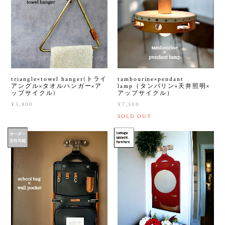
triangle×towel hanger(トライ
tambourine×pendant
アングル×タオルハンガー×ア
lamp（タンバリン×天井照明×
ップサイクル)
アップサイクル）
¥5,800
¥7,500
SOLD OUT