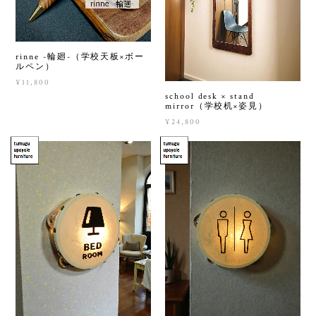
rinne -輪廻-（学校天板×ボー
ルペン）
¥11,800
school desk × stand
mirror（学校机×姿見）
¥24,800