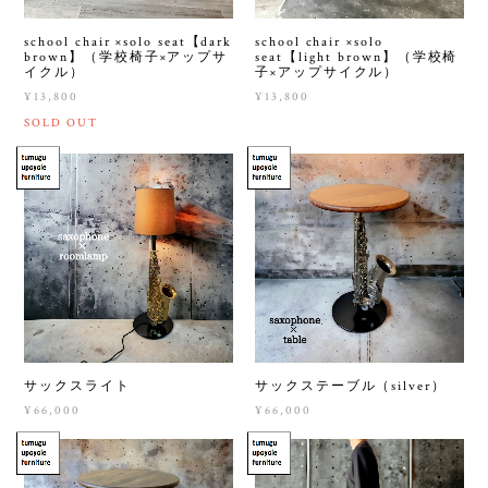
school chair ×solo seat【dark
school chair ×solo
brown】（学校椅子×アップサ
seat【light brown】（学校椅
イクル）
子×アップサイクル）
¥13,800
¥13,800
SOLD OUT
サックスライト
サックステーブル（silver）
¥66,000
¥66,000