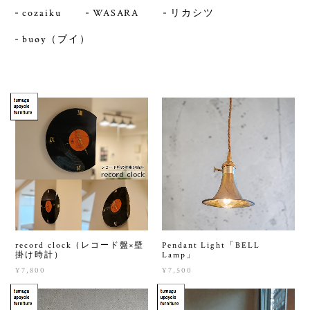
cozaiku
WASARA
リカシツ
buøy（ブイ）
record clock（レコード盤×壁
Pendant Light「BELL
掛け時計）
Lamp」
¥7,800
¥7,500