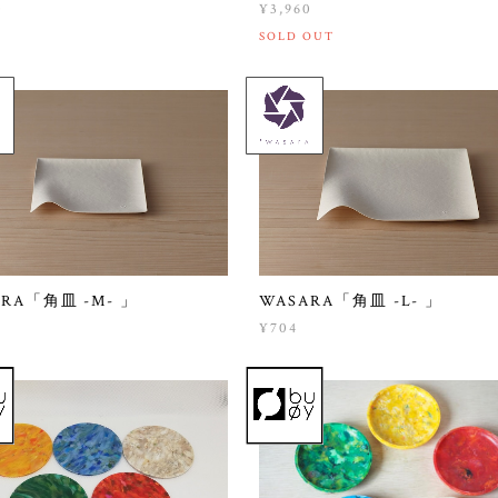
0
¥3,960
SOLD OUT
ARA「角皿 -M- 」
WASARA「角皿 -L- 」
¥704