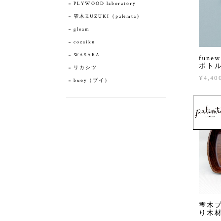
PLYWOOD laboratory
雫木KUZUKI（palemta）
gleam
cozaiku
WASARA
fun
ボトル
リカシツ
¥4,40
buøy（ブイ）
雫木
り木材