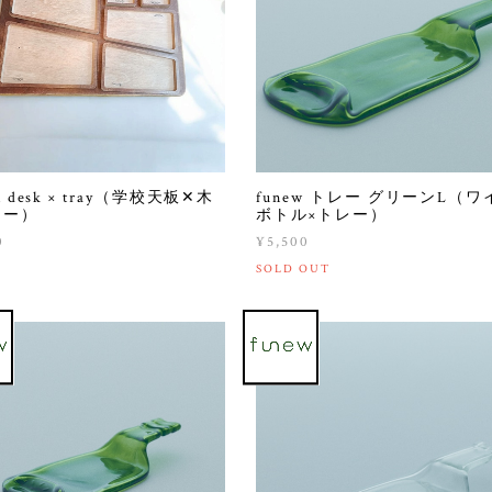
ol desk × tray（学校天板✕木
funew トレー グリーンL（ワ
レー）
ボトル×トレー）
0
¥5,500
SOLD OUT