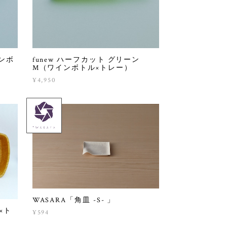
インボ
funew ハーフカット グリーン
M（ワインボトル×トレー）
¥4,950
WASARA「角皿 -S- 」
×ト
¥594