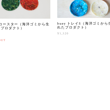
buøy トレイS（海洋ゴミから
y コースター（海洋ゴミから生
れたプロダクト）
たプロダクト）
¥1,320
OUT