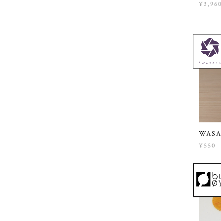
¥3,96
WAS
¥550