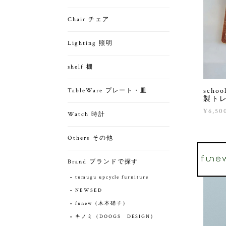
Chair チェア
Lighting 照明
shelf 棚
scho
TableWare プレート・皿
製ト
¥6,50
Watch 時計
Others その他
Brand ブランドで探す
tumugu upcycle furniture
NEWSED
funew（木本硝子）
キノミ（DOOGS DESIGN）