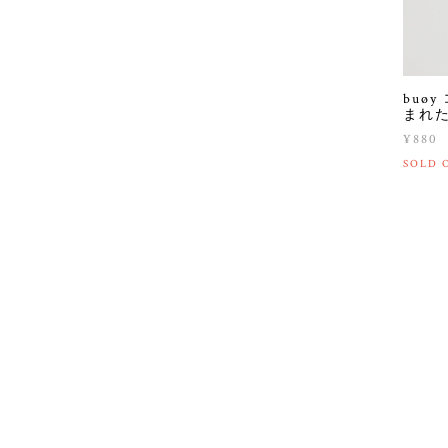
buø
まれ
¥880
SOLD 