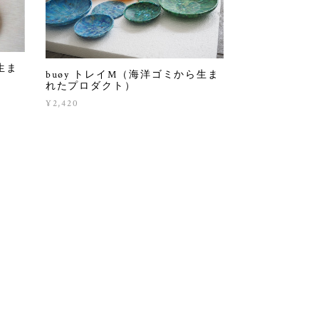
生ま
buøy トレイM（海洋ゴミから生ま
れたプロダクト）
¥2,420