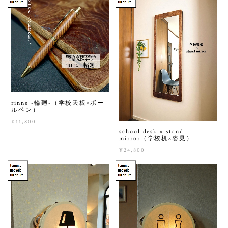
rinne -輪廻-（学校天板×ボー
ルペン）
¥11,800
school desk × stand
mirror（学校机×姿見）
¥24,800