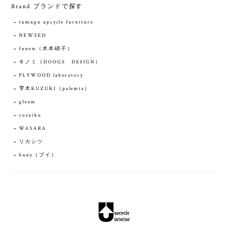
Brand ブランドで探す
tumugu upcycle furniture
NEWSED
funew（木本硝子）
キノミ（DOOGS DESIGN）
PLYWOOD laboratory
雫木KUZUKI（palemta）
gleam
cozaiku
WASARA
リカシツ
buøy（ブイ）