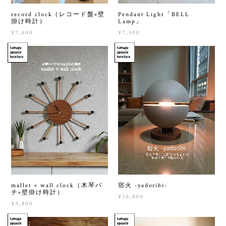
record clock（レコード盤×壁
Pendant Light「BELL
掛け時計）
Lamp」
¥7,800
¥7,500
mallet × wall clock（木琴バ
宿火 -yadoribi-
チ×壁掛け時計）
¥10,800
¥9,800