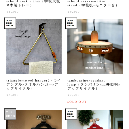
school desk × tray（学校天板
school desk×monitor
✕木製トレー）
stand（学校机×モニター台）
¥6,500
¥9,800
triangle×towel hanger(トライ
tambourine×pendant
アングル×タオルハンガー×ア
lamp（タンバリン×天井照明×
ップサイクル)
アップサイクル）
¥5,800
¥7,500
SOLD OUT