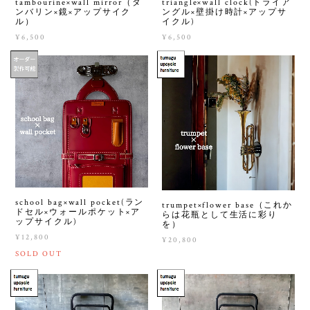
tambourine×wall mirror（タ
triangle×wall clock(トライア
ンバリン×鏡×アップサイク
ングル×壁掛け時計×アップサ
ル）
イクル)
¥6,500
¥6,500
school bag×wall pocket(ラン
trumpet×flower base（これか
ドセル×ウォールポケット×ア
らは花瓶として生活に彩り
ップサイクル)
を）
¥12,800
¥20,800
SOLD OUT