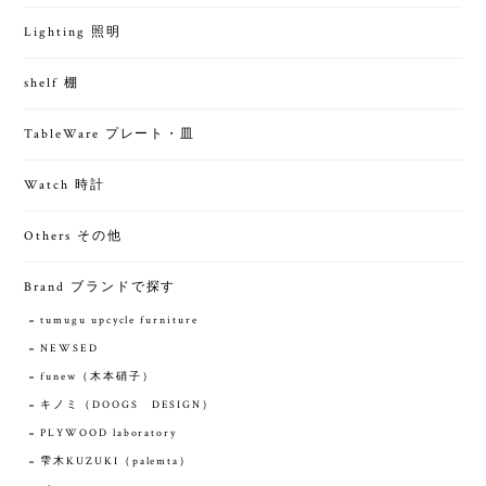
Lighting 照明
shelf 棚
TableWare プレート・皿
Watch 時計
Others その他
Brand ブランドで探す
tumugu upcycle furniture
NEWSED
funew（木本硝子）
キノミ（DOOGS DESIGN）
PLYWOOD laboratory
雫木KUZUKI（palemta）