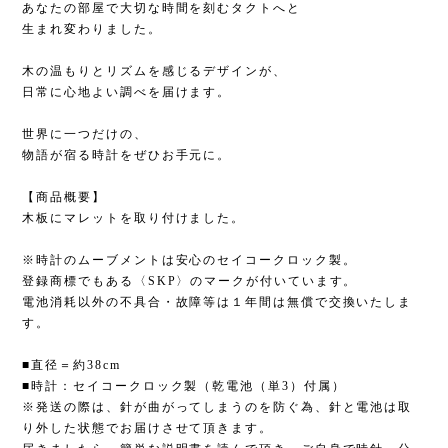
あなたの部屋で大切な時間を刻むタクトへと
生まれ変わりました。
木の温もりとリズムを感じるデザインが、
日常に心地よい調べを届けます。
世界に一つだけの、
物語が宿る時計をぜひお手元に。
【商品概要】
木板にマレットを取り付けました。
※時計のムーブメントは安心のセイコークロック製。
登録商標でもある〈SKP〉のマークが付いています。
電池消耗以外の不具合・故障等は１年間は無償で交換いたしま
す。
■直径＝約38cm
■時計：セイコークロック製（乾電池（単3）付属）
※発送の際は、針が曲がってしまうのを防ぐ為、針と電池は取
り外した状態でお届けさせて頂きます。