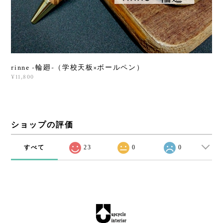
rinne -輪廻-（学校天板×ボールペン）
¥11,800
ショップの評価
すべて
23
0
0