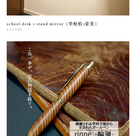
school desk × stand mirror（学校机×姿見）
¥24,800