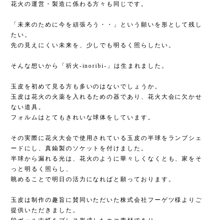
花火の運営・製造に係わる方々も同じです。
「未来のために今を頑張ろう・・」という願いを形として残し
たい。
先の見えにくい未来を、少しでも明るく照らしたい。
そんな想いから「祈火-inoribi-」は生まれました。
玉皮を初めて見る方も多いのはないでしょうか。
玉皮は花火の火薬を入れるための器であり、花火大会に欠かせ
ない道具。
フォルムはとてもきれいな球体をしています。
その実際に花火大会で使用されている玉皮の半球をランプシェ
ードにし、真鍮製のソケットを付けました。
半球から漏れる光は、花火のように華々しくなくとも、家をそ
っと明るく照らし、
眺めることで明日の活力になればと願っております。
玉皮は制作の趣旨に賛同いただいた株式会社フーゲツ様よりご
提供いただきました。