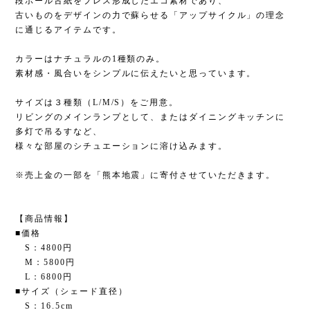
段ボール古紙をプレス形成したエコ素材であり、
古いものをデザインの力で蘇らせる「アップサイクル」の理念
に通じるアイテムです。
カラーはナチュラルの1種類のみ。
素材感・風合いをシンプルに伝えたいと思っています。
サイズは３種類（L/M/S）をご用意。
リビングのメインランプとして、またはダイニングキッチンに
多灯で吊るすなど、
様々な部屋のシチュエーションに溶け込みます。
※売上金の一部を「熊本地震」に寄付させていただきます。
【商品情報】
■価格
S：4800円
M：5800円
L：6800円
■サイズ（シェード直径）
S：16.5cm