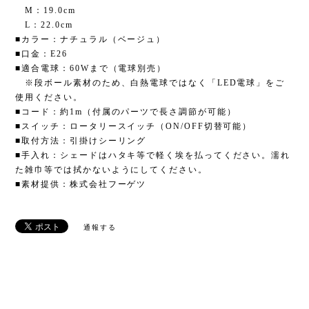
M：19.0cm
L：22.0cm
■カラー：ナチュラル（ベージュ）
■口金：E26
■適合電球：60Wまで（電球別売）
※段ボール素材のため、白熱電球ではなく「LED電球」をご
使用ください。
■コード：約1m（付属のパーツで長さ調節が可能）
■スイッチ：ロータリースイッチ（ON/OFF切替可能）
■取付方法：引掛けシーリング
■手入れ：シェードはハタキ等で軽く埃を払ってください。濡れ
た雑巾等では拭かないようにしてください。
■素材提供：株式会社フーゲツ
通報する