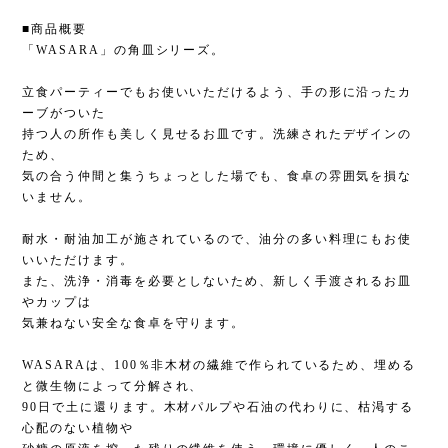
■商品概要
「WASARA」の角皿シリーズ。
立食パーティーでもお使いいただけるよう、手の形に沿ったカ
ーブがついた
持つ人の所作も美しく見せるお皿です。洗練されたデザインの
ため、
気の合う仲間と集うちょっとした場でも、食卓の雰囲気を損な
いません。
耐水・耐油加工が施されているので、油分の多い料理にもお使
いいただけます。
また、洗浄・消毒を必要としないため、新しく手渡されるお皿
やカップは
気兼ねない安全な食卓を守ります。
WASARAは、100％非木材の繊維で作られているため、埋める
と微生物によって分解され、
90日で土に還ります。木材パルプや石油の代わりに、枯渇する
心配のない植物や