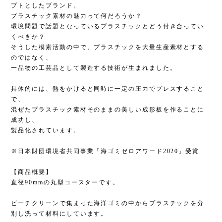
プトとしたブランド。
プラスチック素材の魅力って何だろうか？
環境問題で話題となっているプラスチックとどう付き合ってい
くべきか？
そうした模索活動の中で、プラスチックを大量生産素材とする
のではなく、
一品物の工芸品として製造する技術が生まれました。
具体的には、熱をかけると同時に一定の圧力でプレスすること
で、
混ぜたプラスチック素材そのままの美しい成形板を作ることに
成功し、
製品化されています。
※日本財団環境省共同事業「海ゴミゼロアワード2020」受賞
【商品概要】
直径90mmの丸型コースターです。
ビーチクリーンで集まった海洋ゴミの中からプラスチックを分
別し洗って材料にしています。