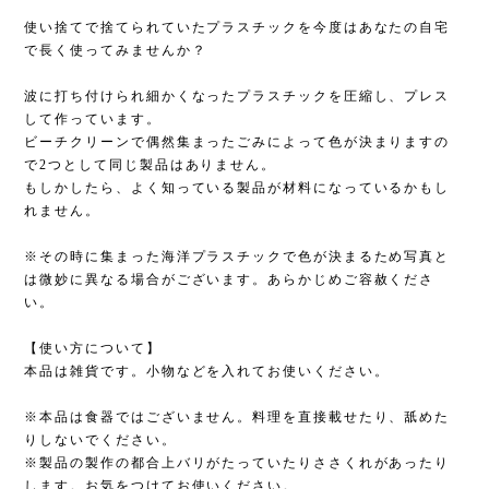
使い捨てで捨てられていたプラスチックを今度はあなたの自宅
で長く使ってみませんか？
波に打ち付けられ細かくなったプラスチックを圧縮し、プレス
して作っています。
ビーチクリーンで偶然集まったごみによって色が決まりますの
で2つとして同じ製品はありません。
もしかしたら、よく知っている製品が材料になっているかもし
れません。
※その時に集まった海洋プラスチックで色が決まるため写真と
は微妙に異なる場合がございます。あらかじめご容赦くださ
い。
【使い方について】
本品は雑貨です。小物などを入れてお使いください。
※本品は食器ではございません。料理を直接載せたり、舐めた
りしないでください。
※製品の製作の都合上バリがたっていたりささくれがあったり
します。お気をつけてお使いください。