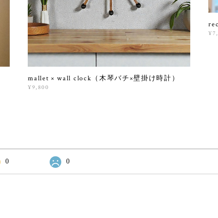
r
¥7
mallet × wall clock（木琴バチ×壁掛け時計）
¥9,800
0
0