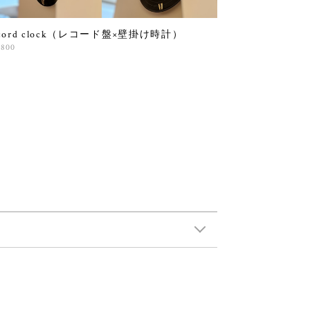
ecord clock（レコード盤×壁掛け時計）
,800