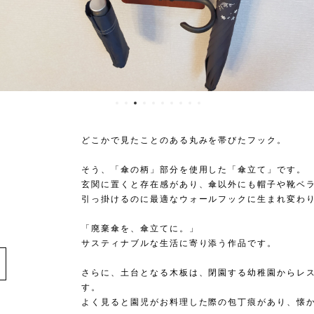
どこかで見たことのある丸みを帯びたフック。
そう、「傘の柄」部分を使用した「傘立て」です。
玄関に置くと存在感があり、傘以外にも帽子や靴ベ
引っ掛けるのに最適なウォールフックに生まれ変わ
「廃棄傘を、傘立てに。」
e
サスティナブルな生活に寄り添う作品です。
さらに、土台となる木板は、閉園する幼稚園からレ
す。
よく見ると園児がお料理した際の包丁痕があり、懐