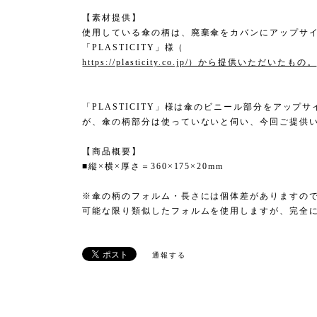
【素材提供】
使用している傘の柄は、廃棄傘をカバンにアップサ
「PLASTICITY」様（
https://plasticity.co.jp/）から提供いただいたもの。
「PLASTICITY」様は傘のビニール部分をアッ
が、傘の柄部分は使っていないと伺い、今回ご提供
【商品概要】
■縦×横×厚さ＝360×175×20mm
※傘の柄のフォルム・長さには個体差がありますの
可能な限り類似したフォルムを使用しますが、完全
通報する