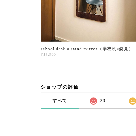
school desk × stand mirror（学校机×姿見）
¥24,800
ショップの評価
すべて
23