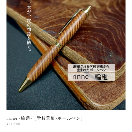
rinne -輪廻-（学校天板×ボールペン）
¥11,800