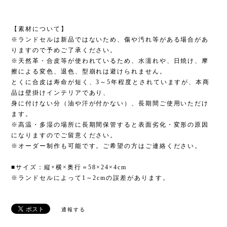
【素材について】
※ランドセルは新品ではないため、傷や汚れ等がある場合があ
りますので予めご了承ください。
※天然革・合皮等が使われているため、水濡れや、日焼け、摩
擦による変色、退色、型崩れは避けられません。
とくに合皮は寿命が短く、3～5年程度とされていますが、本商
品は壁掛けインテリアであり、
身に付けない分（油や汗が付かない）、長期間ご使用いただけ
ます。
※高温・多湿の場所に長期間保管すると表面劣化・変形の原因
になりますのでご留意ください。
※オーダー制作も可能です。ご希望の方はご連絡ください。
■サイズ：縦×横×奥行＝58×24×4cm
※ランドセルによって1～2cmの誤差があります。
通報する