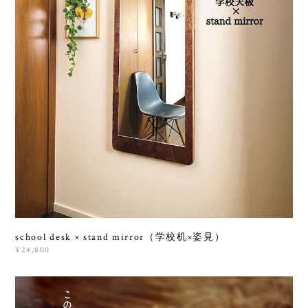
school desk × stand mirror（学校机×姿見）
¥24,800