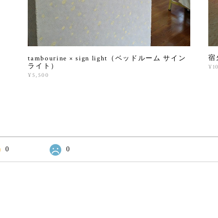
宿火
tambourine × sign light（ベッドルーム サイン
ライト）
¥1
¥5,500
0
0