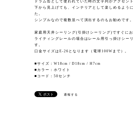
ドラム缶として使われていた時の文字列がアクセン
下から見上げても、インテリアとして楽しめるよう
た。
シンプルなので複数並べて演出するのもお勧めです
家庭用天井シーリング(引掛けシーリング)ですぐに
ライティングレールの場合はレール用引っ掛けシーリ
す。
口金サイズはE-26となります（電球100Wまで）。
■サイズ：W18cm / D18cm / H7cm
■カラー：ホワイト
■コード：50センチ
通報する