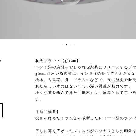
×
取扱ブランド【gleam】
インド洋の廃材をおしゃれな家具にリユースするブ
gleamが用いる素材は、インド洋の島々でさまざま
枕木、古民家、舟、ドラム缶などで、長い歴史や時
あたらしい木にはない味わい深い質感が魅力です。
様々な道を歩んできた「廃材」は、家具として二つ
す。
e
【商品概要】
役目を終えたドラム缶を裁断したレコード型のラン
平らに薄く広がったフォルムがスッキリとした印象