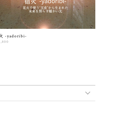
 -yadoribi-
0,800